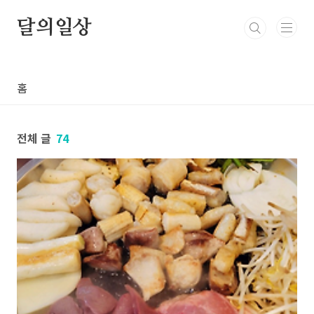
본문 바로가기
달의일상
홈
전체 글
74