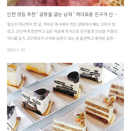
인천 맛집 추천 ' 곱창을 굽는 남자 ' 까다로운 친구가 인정한 맛집
열심히 야근까지 한 날. 저녁은 회사에서 먹은 상태여서 배는 고프지 않
았고, 간단하게 한잔하고 싶은 마음에 즉석으로 친구들과 만남을 가졌다.
어디를 갈지 고민하다가 근처에 곱창이 있는 걸 발견하고 찾아본 곱창집
으로 향했다. 옛날에는 곱창집이 많이 보였는데, 요즘 들어 곱창 파는 식
2023. 1. 27.
당이 왜인지 모르게 많이 사라진 느낌이어서 발견했을 당시 보물을 찾은
기분이었다. 인천 곱창 맛집 곱창을 굽는 남자 (곱굽남) 위치 : 인천 남동
구 백범로 180번 길 120 영업시간 : 11:00 - 23:00 주차 : 주차 x 좁은 골
목 안쪽에 위치해 있던 곱굽남. 전용 주차장은 따로 없고 근처 갓길에 주
차를 하여야 해서 자가용을 타고 오지 않는 것을 추천드린다. 우리는 도
보로 갈 수 있는 거리여서 뚜벅뚜벅 곱굽남을 향해 걸..