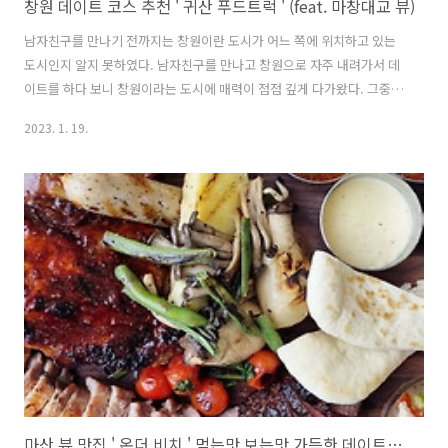
창원 데이트 코스 추천 ' 귀산 푸드트럭 ' (feat. 마창대교 뷰)
남자친구를 만나기 전까지는 창원이란 도시가 어느 쪽에 위치하고 있는
도시인지 알지 못하였다. 남자친구를 만나고 창원으로 자주 내려가서 데
이트를 하다 보니 창원이라는 도시에 매력이 점점 깊게 다가왔다. 그중
귀산이라는 곳이 있는데 처음에는 이름만 듣고 조금 무서운 동네인가?..
2023. 1. 19.
생각하였는데, 실제로 가보니 너무 아름답고 예쁜 동네였다. 바다와 마창
대교가 바로 앞에 위치하고 있어서 바다뷰의 대형카페들과 맛집들이 많
이 자리 잡고 있었다. 그리고 바다뷰의 카페들과 식당들도 좋았지만 어둑
어둑 해질 때쯤 오픈하는 푸드트럭이 굉장히 인상적이었다. 오늘의 포스
팅은 바다뷰의 맛집과 카페가 아닌 귀산바다 앞쪽에 위치하여 바다를 밝
게 밝혀주는 푸드트럭이다. 귀산 푸드트럭 맛집 소개 바다를 마주 보고
나란히 위치하고 있는 푸..
마산 뷰 맛집 ' 온더 비치 ' 먹는맛,보는맛 가득한 데이트맛집