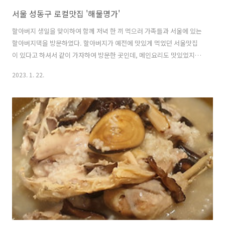
서울 성동구 로컬맛집 '해물명가'
할아버지 생일을 맞이하여 함께 저녁 한 끼 먹으러 가족들과 서울에 있는
할아버지댁을 방문하였다. 할아버지가 예전에 맛있게 먹었던 서울맛집
이 있다고 하셔서 같이 가자하여 방문한 곳인데, 메인요리도 맛있었지만,
밑반찬에 감격하고 온 맛집이어서 소개해보려고 한다. 할아버지 추천 로
2023. 1. 22.
컬 맛집 해물명가 (신금호점) 위치 : 서울특별시 성동구 금호로 11길 4 영
업시간 : am 11:30 ~ 22 : 30 ( 매주 월요일 휴무 ) ( 브레이크 타임 : 14:30
~ 16:30 ) 주차 : 가게 앞 2대 정도 주차가능 or 근방 갓길 해물명가앞쪽에
2,3대정도 주차할 수 있는 공간이 있긴 하지만, 이미 만석이여서 주차자
리를 한참 찾아다녔다. 위치한 골목이 조금 좁은 편이라 주차자리 찾기
힘들어서 웬만하면 자가용이 아닌..