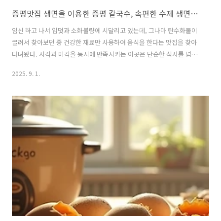
증평맛집 생면을 이용한 증평 칼국수, 속편한 수제 생면과 아늑한 분위기 속 브라운면 후기
임신 하고 나서 입덧과 소화불량에 시달리고 있는데, 그나마 탄수화물이
끌려서 찾아보던 중 건강한 재료만 사용하여 음식을 한다는 맛집을 찾아
다녀왔다. 시각과 미각을 동시에 만족시키는 이곳은 단순한 식사를 넘어
편안하고 만족스러운 경험을 제공하여서 소개해보려한다. 증평 칼국수
2025. 9. 1.
브라운면 생생 후기브라운면 위치 : 충북 증평군 증평읍 창신로 44 1층영
업시간 : (화-토) 11:00 - 20:00 (월요일 휴무) (일요일) 11:00 - 16:00 (재
료소진시 조기마감)주차 : 도로변, 갓길 네이버상에는 월요일 휴무로 기
록되어있지만, 저희는 목요일에 가려고 했다가 휴무라고 적혀있어서, 금
요일에 방문하였어요.휴무인지 아닌지 잘 알아보고 가시길 추천드려요!
증평 칼국수 브라운..