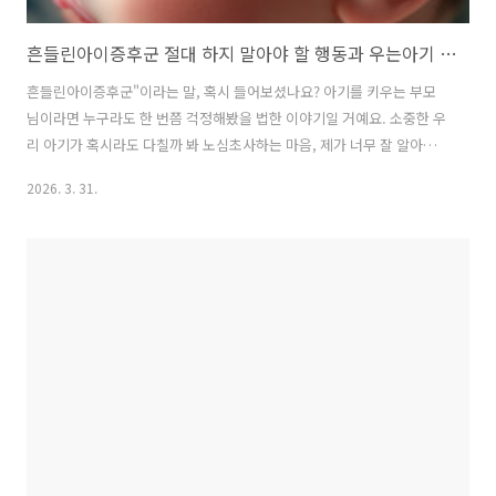
흔들린아이증후군 절대 하지 말아야 할 행동과 우는아기 달래는방법
흔들린아이증후군"이라는 말, 혹시 들어보셨나요? 아기를 키우는 부모
님이라면 누구라도 한 번쯤 걱정해봤을 법한 이야기일 거예요. 소중한 우
리 아기가 혹시라도 다칠까 봐 노심초사하는 마음, 제가 너무 잘 알아요.
오늘은 아기에게 치명적일 수 있는 흔들린아이증후군이 무엇인지, 그리
2026. 3. 31.
고 우리 아기를 안전하게 지키기 위해 절대 하지 말아야 할 행동들과 현
명한 육아법은 무엇인지 함께 자세히 알아볼게요. 아기에게 치명적인 흔
들린아이증후군 흔들린아이증후군(Shaken Baby Syndrome, SBS)은
주로 2세 이하의 어린 아기들을 심하게 흔들었을 때 생기는 무서운 뇌 손
상을 말해요. 안타깝게도 아동 학대의 한 형태로 분류되기도 하죠. 아기
는 머리 무게가 몸 전체의 약 10%를 차지할 정도로 크고, 목 근육도 ..