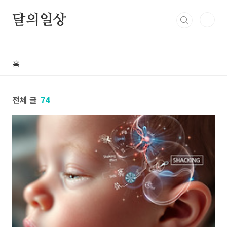
본문 바로가기
달의일상
홈
전체 글
74