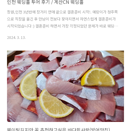
인천 웨딩홀 투어 후기 / 계산CN 웨딩홀
창원,인천 3년반에 장거리 연애 끝으로 결혼준비 시작!. 예랑이가 청주쪽
으로 직장을 옮긴 후 만남이 전보다 잦아지면서 자연스럽게 결혼준비가
시작되었습니다 :) 결혼준비 하면서 가장 걱정되었던 문제가 바로 웨딩
홀..! 예랑이 부모님의 배려로 인천에서 예식을 진행하게되었어요. 코로
2024. 3. 13.
나로 인해 웨딩홀이 많이 없어지고 코로나가 가라앉은 요즘 웨딩홀 예약
도 빠르게 마감되어서 대부분 일년전부터 예약을 해야한다는 소문을 듣
고 급하게 웨딩홀 투어일정을 잡고 여러곳을 투어하다가 가장 메리트가
있었던 웨딩홀로 계약을 진행하였습니다🤭 인천 웨딩홀 추천 CN 웨딩홀
계산점 교통편 >> 계산역 1번출구에서 3분거리 장거리커플이여서 창원
에서 올라오시는 분들을 고려해 교통,주차를 1순위로 생각했던 글쓴이..
웨딩홀을 선택하기전에 주변..
웨이팅길지만 꼭 추천하고싶은 바다회사랑(방어맛집)