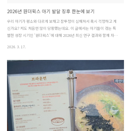
2026년 원더윅스 아기 발달 징후 한눈에 보기
우리 아기가 평소와 다르게 보채고 잠투정이 심해져서 혹시 걱정하고 계
신가요? 저도 처음엔 많이 당황했는데요. 이 글에서는 아기들이 겪는 특
별한 성장 시기인 '원더윅스'에 대해 2026년 최신 연구 결과와 함께 자세
히 알아볼게요. 아기 발달 징후를 이해하고 현명하게 대처하는 방법을 지
2026. 3. 17.
금부터 하나씩 살펴볼게요. 2026년 최신 원더윅스 연구결과 아기 발달
징후 분석우리 아기가 갑자기 평소와 다른 행동을 보일 때, 많은 부모님
이 '혹시 원더윅스인가?' 하고 궁금해하시죠. 원더윅스는 아기가 정신적,
신체적으로 급격하게 성장하는 시기를 말해요. 이 시기에는 아기가 새로
운 능력을 배우면서 혼란스러워하고 불안감을 느끼는 아주 자연스러운
현상이라고 해요. 네덜란드의 발달 전문가인 헤티 판 더 레이트와 프란스
X. 프로..