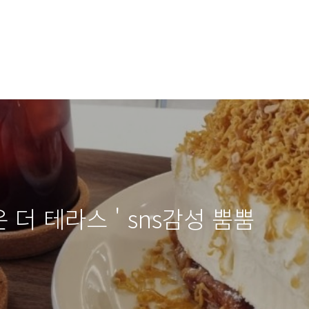
 더 테라스 ' sns감성 뿜뿜