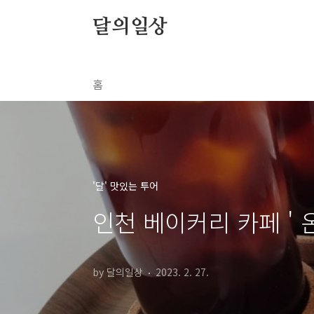
본문 바로가기
달의일상
홈
'달' 맛있는 투어
인천 베이커리 카페 ' 온
by 달의일상
2023. 2. 27.