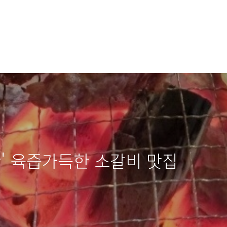
관' 육즙가득한 소갈비 맛집