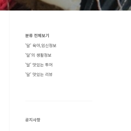
분류 전체보기
'달' 육아,임신정보
'달'의 생활정보
'달' 맛있는 투어
'달' 맛있는 리뷰
공지사항