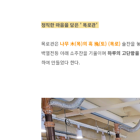
정직한 마음을 담은 ' 목로관'
목로관은
나무 木(목)의 흑 堍(토) (목로)
술잔을 놓
백열전등 아래 소주잔을 기울이며
하루의 고단함을
하여 만들었다 한다.