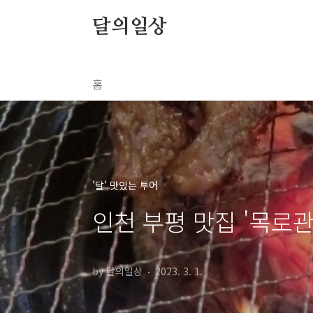
본문 바로가기
달의일상
홈
'달' 맛있는 투어
인천 부평 맛집 '목로
by 달의일상
2023. 3. 1.