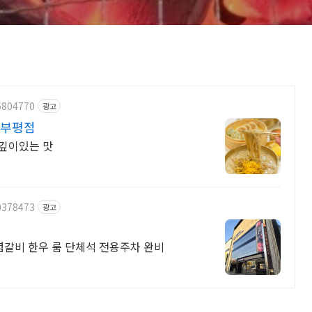
6804770
광고
 부평점
 깊이있는 맛
0378473
광고
갈비 한우 룸 단체석 전용주차 완비